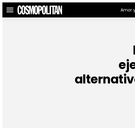
Amor y
Menú
ej
alternati