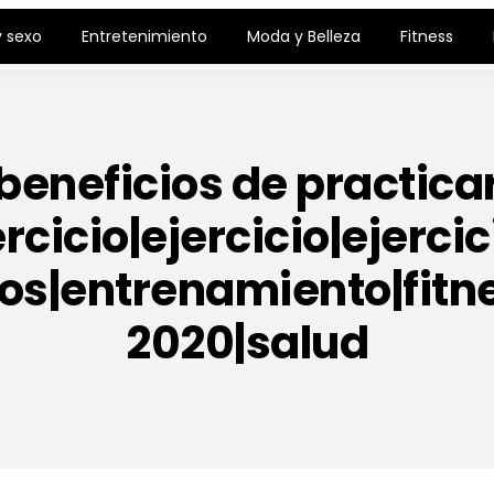
 sexo
Entretenimiento
Moda y Belleza
Fitness
beneficios de practica
ercicio|ejercicio|ejercic
vos|entrenamiento|fitne
2020|salud