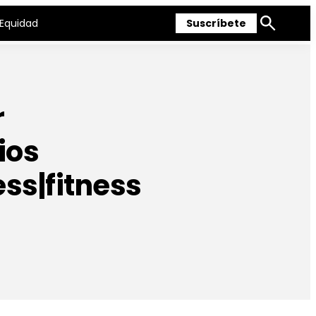
Equidad
Suscríbete
Mostrar
búsqueda
r
ios
ss|fitness