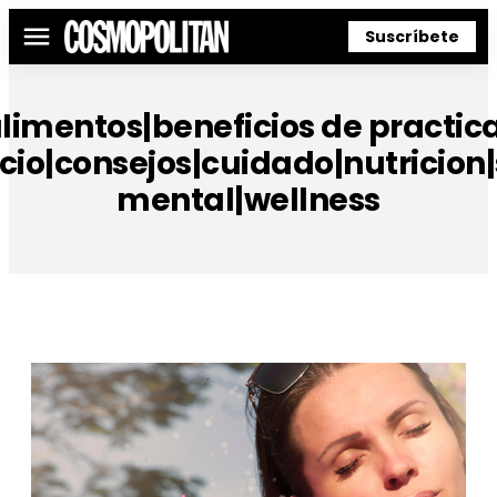
Suscríbete
Menú
limentos|beneficios de practic
icio|consejos|cuidado|nutricion
mental|wellness