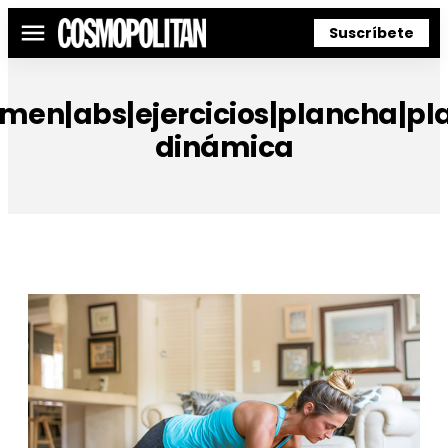
Suscríbete
Menú
men|abs|ejercicios|plancha|pl
dinámica