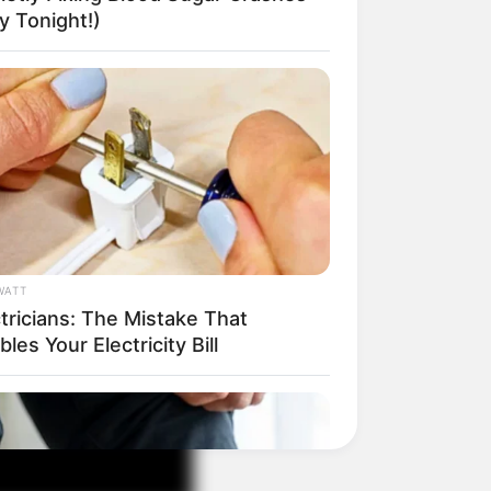
e en realidad están