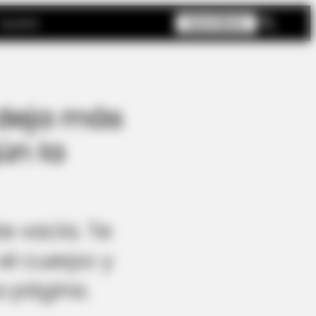
Equidad
Suscríbete
Mostrar
búsqueda
 deja más
ún la
e vacía. Te
el cuerpo y
a página.