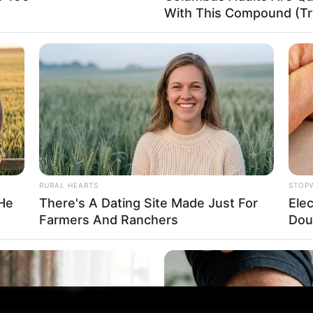
formación valiosa sobre lo que tu cuerpo y tu ment
charte, sin culpa y sin juicio.
elaciones sexuales
ela López