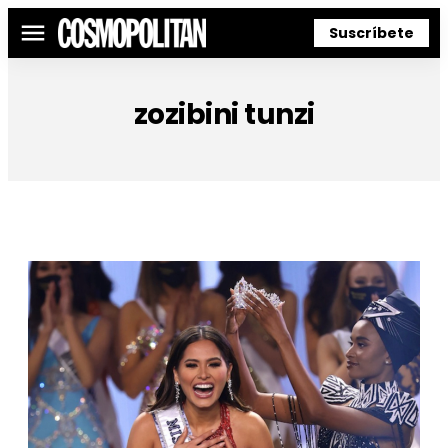
Suscríbete
Menú
zozibini tunzi