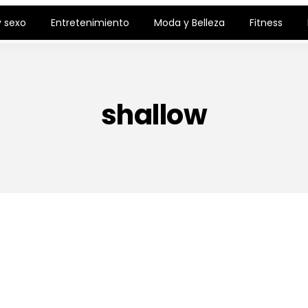
 sexo
Entretenimiento
Moda y Belleza
Fitness
shallow