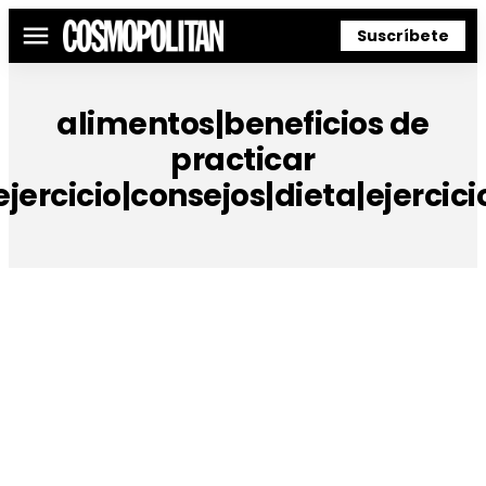
Suscríbete
Menú
alimentos|beneficios de
practicar
ejercicio|consejos|dieta|ejercici