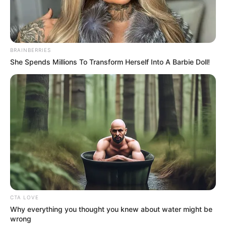
Los 10 mejores vibradores para regalar a
una soltera este San Valentín
THE ROSE TOY
Vibrador Pro 2 Generation 2, Satisfyer en
enjoyit.mx