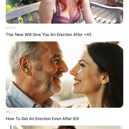
Te sugerimos