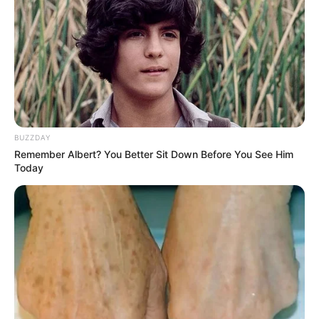
Los 10 mejores vibradores para regalar a
una soltera este San Valentín
ENJOY IT
Vibrador con ondas de presión Cutie Heart,
Satisfyer