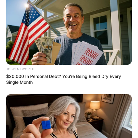
Twitter
Pinterest
Tumblr
Email
vibradores
juguetes sexuales
Cosmopolitan