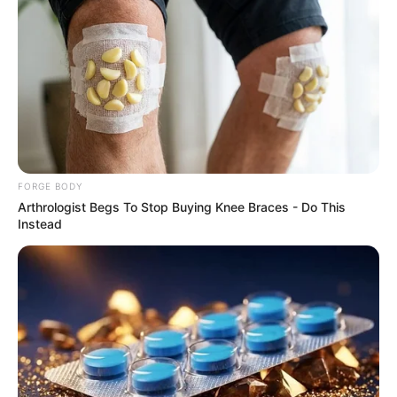
en
amazon.com