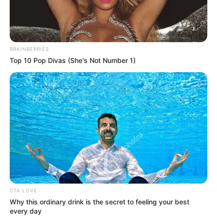
Imitador de lengua Aer, Dame en
mx.urbanoutfitters.com