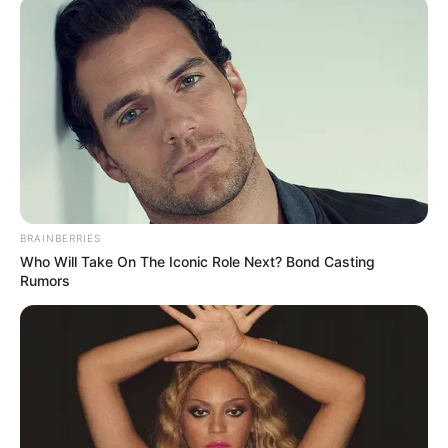
Automasajeador Sona 2 Cruise, Lelo
en El
Palacio de Hierro
Los 10 mejores vibradores para regalar a
una soltera este San Valentín
LELO